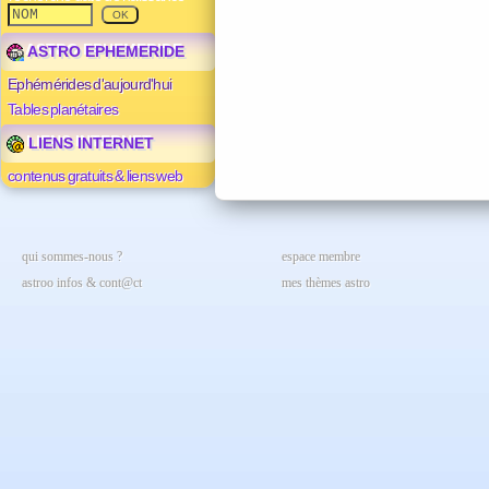
ASTRO EPHEMERIDE
Ephémérides d'aujourd'hui
Tables planétaires
LIENS INTERNET
contenus gratuits & liens web
qui sommes-nous ?
espace membre
astroo infos & cont@ct
mes thèmes astro