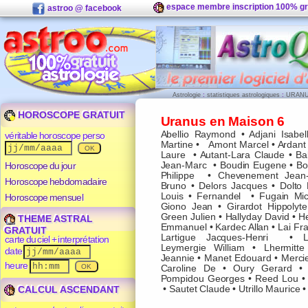
espace membre inscription 100% gr
astroo @ facebook
Astrologie
:
statistiques astrologiques
:
URANU
HOROSCOPE GRATUIT
Uranus en Maison 6
Abellio Raymond
•
Adjani Isabel
véritable horoscope perso
Martine
•
Amont Marcel
•
Ardant
Laure
•
Autant-Lara Claude
•
Ba
Horoscope du jour
Jean-Marc
•
Boudin Eugene
•
Bo
Philippe
•
Chevenement Jean-
Horoscope hebdomadaire
Bruno
•
Delors Jacques
•
Dolto 
Louis
•
Fernandel
•
Fugain Mic
Horoscope mensuel
Giono Jean
•
Girardot Hippolyte
Green Julien
•
Hallyday David
•
He
THEME ASTRAL
Emmanuel
•
Kardec Allan
•
Lai Fra
GRATUIT
Lartigue Jacques-Henri
•
carte du ciel + interprétation
Leymergie William
•
Lhermitte
date
Jeannie
•
Manet Edouard
•
Merci
heure
Caroline De
•
Oury Gerard
Pompidou Georges
•
Reed Lou
CALCUL ASCENDANT
•
Sautet Claude
•
Utrillo Maurice