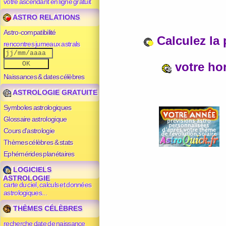
votre ascendant en ligne gratuit
ASTRO RELATIONS
Astro-compatibilité
Calculez la 
rencontres jumeaux astrals
votre ho
Naissances & dates célèbres
ASTROLOGIE GRATUITE
Symboles astrologiques
Glossaire astrologique
Cours d'astrologie
Thèmes célèbres & stats
Ephémérides planétaires
LOGICIELS
ASTROLOGIE
carte du ciel, calculs et données
astrologiques...
THÈMES CÉLÈBRES
recherche date de naissance