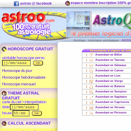
espace membre inscription 100% gr
astroo @ facebook
Astrologie
:
statistiques astrologiques
: ASCEN
HOROSCOPE GRATUIT
Ascendants & signes du zod
Ascendant en Bélier
véritable horoscope perso
Ascendant en Taureau
Ascendant en Gémeaux
Horoscope du jour
Ascendant en Cancer
Ascendant en Lion
Horoscope hebdomadaire
Ascendant en Vierge
Horoscope mensuel
Ascendant en Balance
Ascendant en Scorpion
THEME ASTRAL
Ascendant en Sagittaire
GRATUIT
carte du ciel + interprétation
Ascendant en Capricorne
date
Ascendant en Verseau
heure
Ascendant en Poissons
CALCUL ASCENDANT