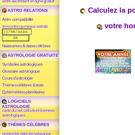
votre ascendant en ligne gratuit
Calculez la p
ASTRO RELATIONS
Astro-compatibilité
votre ho
rencontres jumeaux astrals
Naissances & dates célèbres
ASTROLOGIE GRATUITE
Symboles astrologiques
Glossaire astrologique
Cours d'astrologie
Thèmes célèbres & stats
Ephémérides planétaires
LOGICIELS
ASTROLOGIE
carte du ciel, calculs et données
astrologiques...
THÈMES CÉLÈBRES
recherche date de naissance