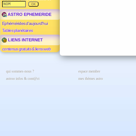
ASTRO EPHEMERIDE
Ephémérides d'aujourd'hui
Tables planétaires
LIENS INTERNET
contenus gratuits & liens web
qui sommes-nous ?
espace membre
astroo infos & cont@ct
mes thèmes astro