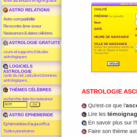
votre ascendant en ligne gratuit
calcul de l'
ASTRO RELATIONS
CIVILITÉ
PRÉNOM
(ou pseudo)
Astro-compatibilité
Nom
Rencontre âme-soeur
DATE
Naissances & dates célèbres
HEURE DE NAISSANCE
ASTROLOGIE GRATUITE
VILLE DE NAISSANCE
Entrez les premières lettres de
la ville et cliquez le bouton
cours et supports d'études
p
'rechercher'
astrologiques
LOGICIELS
ASTROLOGIE
carte du ciel, calculs et données
astrologiques...
THÈMES CÉLÈBRES
ASTROLOGIE AS
recherche date de naissance
asc
Qu'est-ce que l'
témoigna
Lire les
ASTRO EPHEMERIDE
En savoir plus sur l
Ephémérides d'aujourd'hui
Faire son thème astr
Tables planétaires