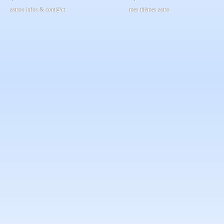
astroo infos & cont@ct
mes thèmes astro