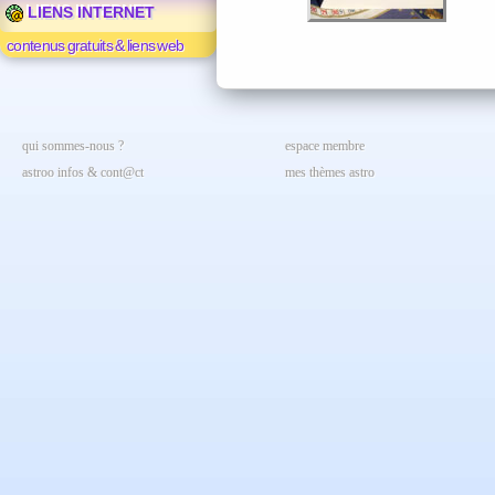
LIENS INTERNET
contenus gratuits & liens web
qui sommes-nous ?
espace membre
astroo infos & cont@ct
mes thèmes astro