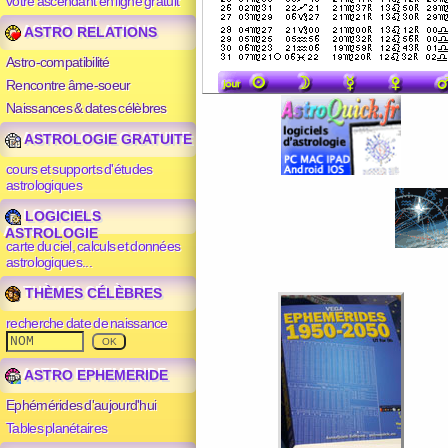
votre ascendant en ligne gratuit
ASTRO RELATIONS
Astro-compatibilité
Rencontre âme-soeur
Naissances & dates célèbres
ASTROLOGIE GRATUITE
cours et supports d'études
astrologiques
LOGICIELS
ASTROLOGIE
carte du ciel, calculs et données
astrologiques...
THÈMES CÉLÈBRES
recherche date de naissance
ASTRO EPHEMERIDE
Ephémérides d'aujourd'hui
Tables planétaires