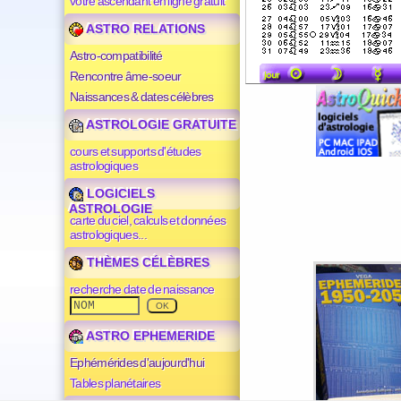
votre ascendant en ligne gratuit
ASTRO RELATIONS
Astro-compatibilité
Rencontre âme-soeur
Naissances & dates célèbres
ASTROLOGIE GRATUITE
cours et supports d'études
astrologiques
LOGICIELS
ASTROLOGIE
carte du ciel, calculs et données
astrologiques...
THÈMES CÉLÈBRES
recherche date de naissance
ASTRO EPHEMERIDE
Ephémérides d'aujourd'hui
Tables planétaires