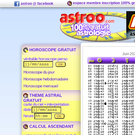
espace membre inscription 100% gr
astroo @ facebook
HOROSCOPE GRATUIT
Juin 20
véritable horoscope perso
Horoscope du jour
Horoscope hebdomadaire
Horoscope mensuel
THEME ASTRAL
GRATUIT
carte du ciel + interprétation
date
heure
CALCUL ASCENDANT