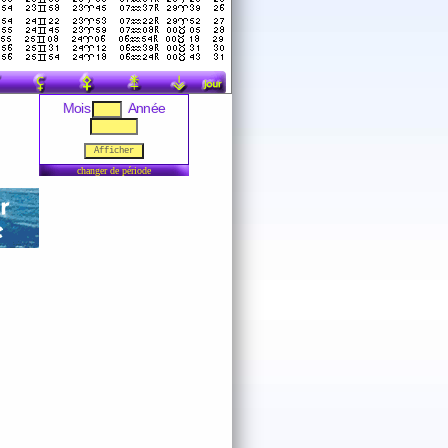
Mois
Année
changer de période